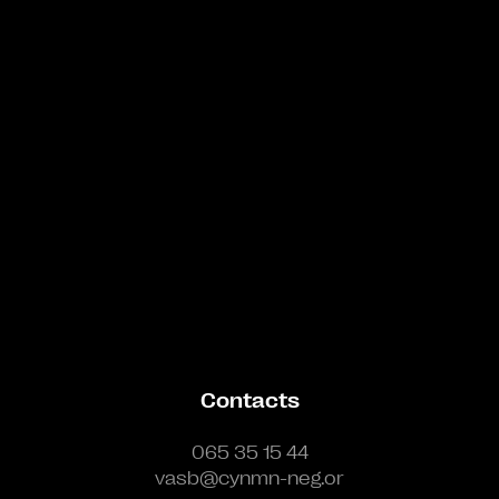
Bande annonce
Contacts
065 35 15 44
vasb@cynmn-neg.or