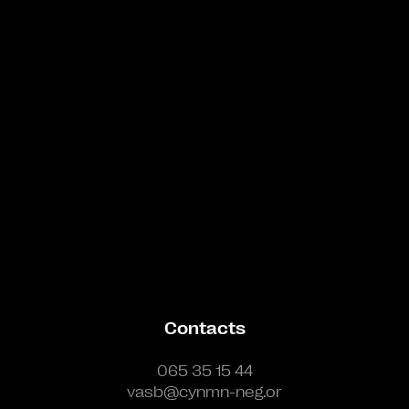
Bande annonce
Contacts
065 35 15 44
vasb@cynmn-neg.or