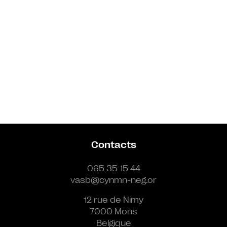
Contacts
065 35 15 44
vasb@cynmn-neg.or
12 rue de Nimy
7000 Mons
Belgique