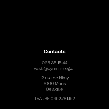
Contacts
065 35 15 44
vasb@cynmn-neg.or
12 rue de Nimy
7000 Mons
Belgique
TVA : BE 0452.781.152