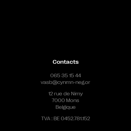
Contacts
065 35 15 44
vasb@cynmn-neg.or
12 rue de Nimy
7000 Mons
Belgique
TVA : BE 0452.781.152