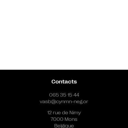
Contacts
065 35 15 44
vasb@cynmn-neg.or
12 rue de Nimy
7000 Mons
Belgique