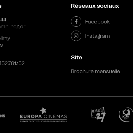
s
Réseaux sociaux
 44
Facebook
mn-neg.or
Instagram
Nimy
s
Site
452.781.152
Brochure mensuelle