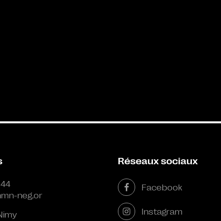
s
Réseaux sociaux
 44
Facebook
mn-neg.or
Instagram
Nimy