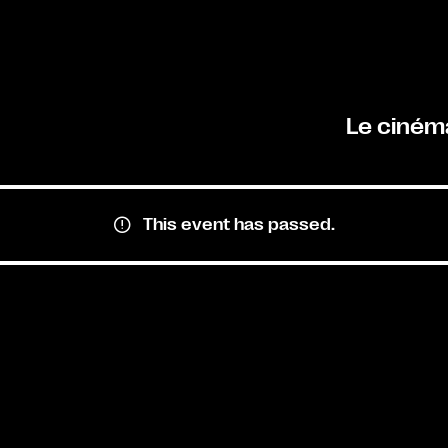
Le ciném
This event has passed.