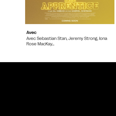
Avec
Avec Sebastian Stan, Jeremy Strong, Iona
Rose MacKay…
Bande annonce