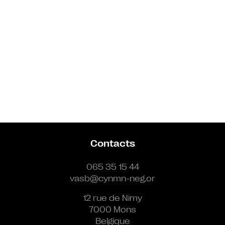
Contacts
065 35 15 44
vasb@cynmn-neg.or
12 rue de Nimy
7000 Mons
Belgique