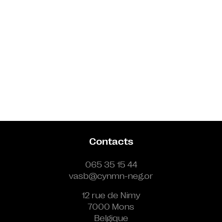
Contacts
065 35 15 44
vasb@cynmn-neg.or
12 rue de Nimy
7000 Mons
Belgique