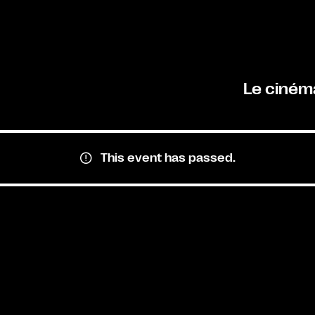
Le ciném
This event has passed.