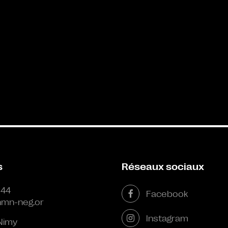
s
Réseaux sociaux
 44
Facebook
mn-neg.or
Instagram
Nimy