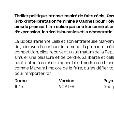
Thriller politique intense inspiré de faits réels,
Tat
(Prix d’Interprétation féminine à Cannes pour Holy 
ainsi le premier film réalisé par une Iranienne et u
d’expression, les droits humains et la démocratie.
La judoka iranienne Leila et son entraîneuse Mary
de judo avec l’intention de ramener la première médaill
compétition, elles reçoivent un ultimatum de la Répu
simuler une blessure et de perdre. Sa liberté et celle
confrontée à un choix impossible : feindre une blessu
comme Maryam l’implore de le faire, ou les défier to
pour remporter l’or.
Durée
Version
Pays
1h45
VOSTFR
Geor