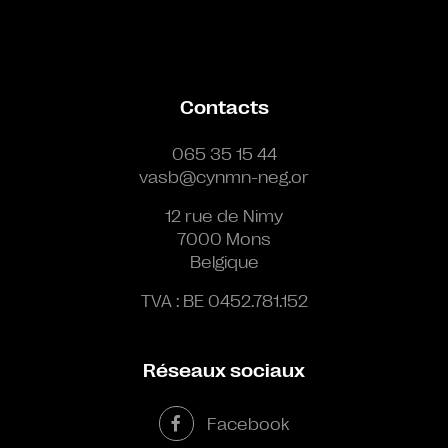
Contacts
065 35 15 44
vasb@cynmn-neg.or
12 rue de Nimy
7000 Mons
Belgique
TVA : BE 0452.781.152
Réseaux sociaux
Facebook