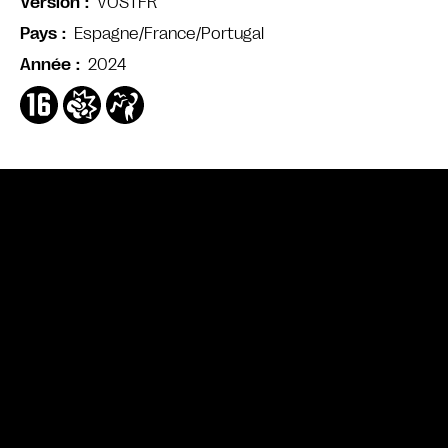
VOSTFR
Version
Espagne/France/Portugal
Pays
2024
Année
Bande annonce