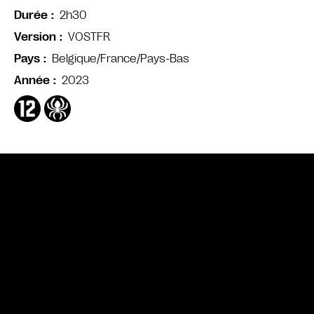
2h30
Durée
VOSTFR
Version
Belgique/France/Pays-Bas
Pays
2023
Année
Bande annonce