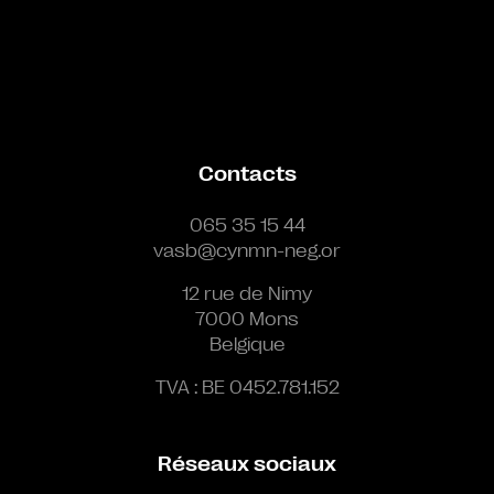
Contacts
065 35 15 44
vasb@cynmn-neg.or
12 rue de Nimy
7000 Mons
Belgique
TVA : BE 0452.781.152
Réseaux sociaux