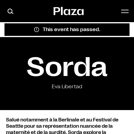
Skip to main content
This event has passed.
Sorda
Eva Libertad
Salué notamment à la Berlinale et au Festival de
Seattle pour sa représentation nuancée de la
maternité et de la surdité, Sorda explore la