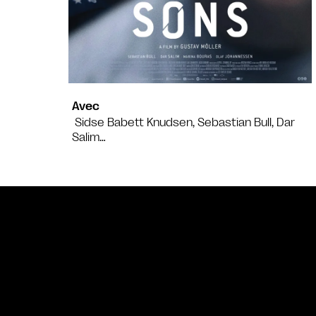
Avec
Sidse Babett Knudsen, Sebastian Bull, Dar
Salim…
Bande annonce