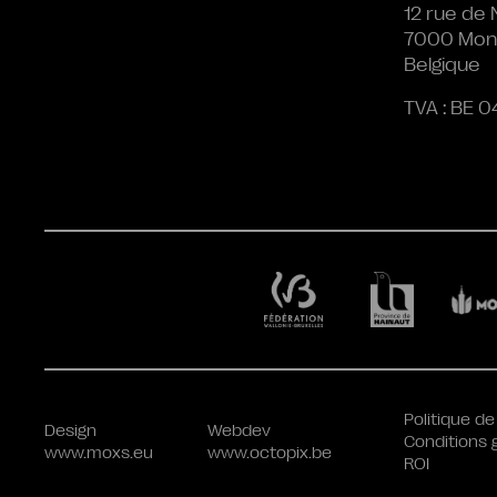
12 rue de 
7000 Mon
Belgique
TVA : BE 0
Politique de
Design
Webdev
Conditions 
www.moxs.eu
www.octopix.be
ROI