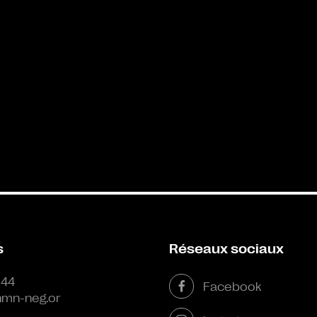
s
Réseaux sociaux
 44
Facebook
mn-neg.or