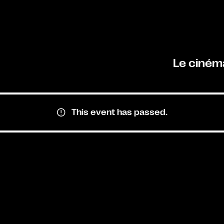
Le ciném
This event has passed.