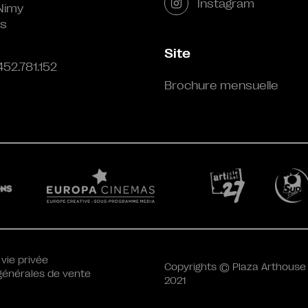
Instagram
Nimy
s
Site
452.781.152
Brochure mensuelle
 vie privée
Copyrights © Plaza Arthouse
générales de vente
2021