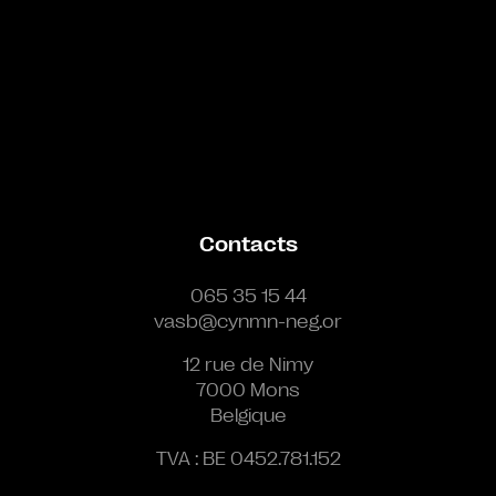
Contacts
065 35 15 44
vasb@cynmn-neg.or
12 rue de Nimy
7000 Mons
Belgique
TVA : BE 0452.781.152