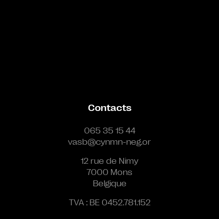
Contacts
065 35 15 44
vasb@cynmn-neg.or
12 rue de Nimy
7000 Mons
Belgique
TVA : BE 0452.781.152