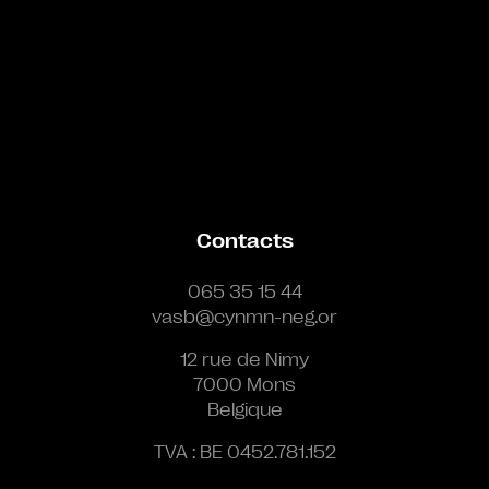
Contacts
065 35 15 44
vasb@cynmn-neg.or
12 rue de Nimy
7000 Mons
Belgique
TVA : BE 0452.781.152