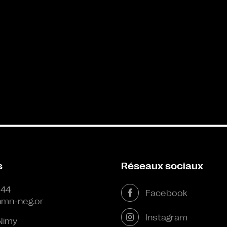
s
Réseaux sociaux
 44
Facebook
mn-neg.or
Instagram
Nimy