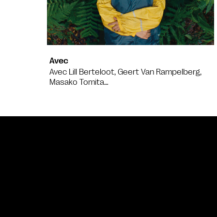
Avec
Avec Lill Berteloot, Geert Van Rampelberg,
Masako Tomita…
Bande annonce