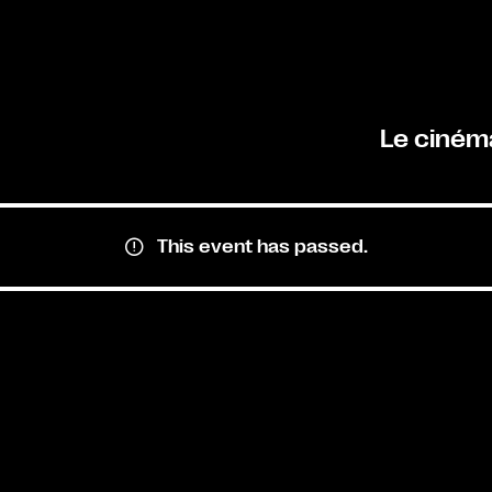
Le ciném
This event has passed.