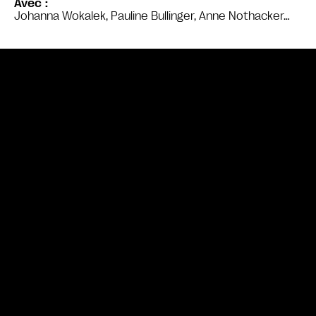
Avec
Johanna Wokalek, Pauline Bullinger, Anne Nothacker…
Bande annonce