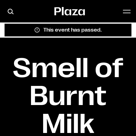
Skip to main content
This event has passed.
Smell of
Burnt
Milk