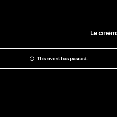
Le ciném
This event has passed.