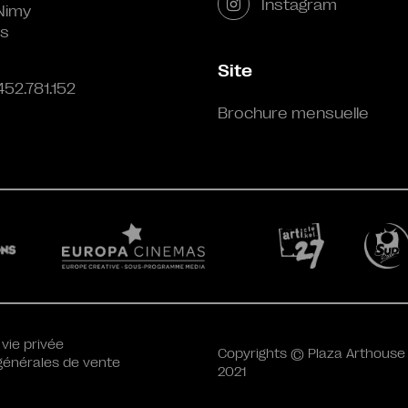
Instagram
Nimy
s
Site
452.781.152
Brochure mensuelle
 vie privée
Copyrights © Plaza Arthouse
générales de vente
2021