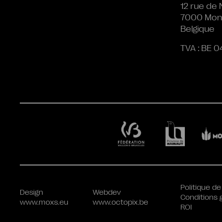
12 rue de 
7000 Mon
Belgique
TVA : BE 0
Politique de
Design
Webdev
Conditions 
www.moxs.eu
www.octopix.be
ROI