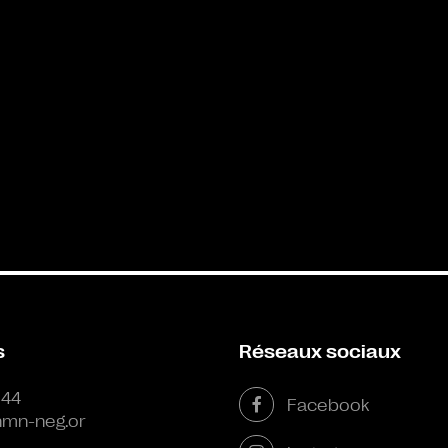
s
Réseaux sociaux
 44
Facebook
mn-neg.or