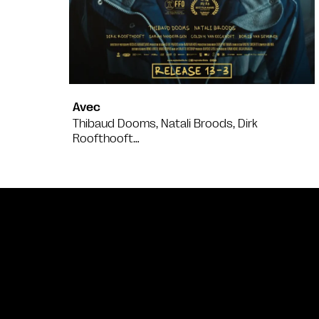
Avec
Thibaud Dooms, Natali Broods, Dirk
Roofthooft…
Bande annonce