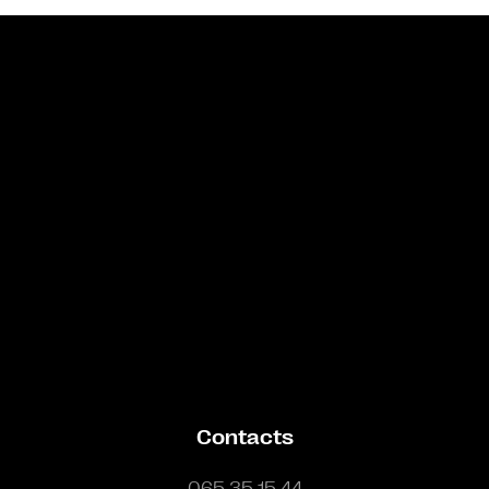
Bande annonce
Contacts
065 35 15 44