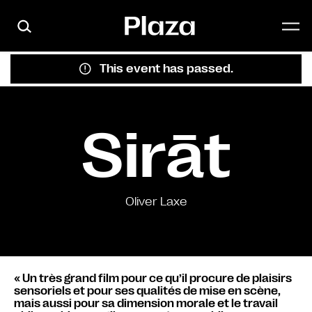
Skip to main content
This event has passed.
Sirāt
Oliver Laxe
« Un très grand film pour ce qu’il procure de plaisirs
sensoriels et pour ses qualités de mise en scène,
mais aussi pour sa dimension morale et le travail