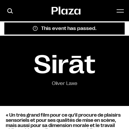
Skip to main content
This event has passed.
Sirāt
Oliver Laxe
« Un très grand film pour ce qu’il procure de plaisirs
sensoriels et pour ses qualités de mise en scène,
mais aussi pour sa dimension morale et le travail