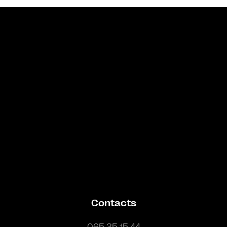
Bande annonce
Contacts
065 35 15 44