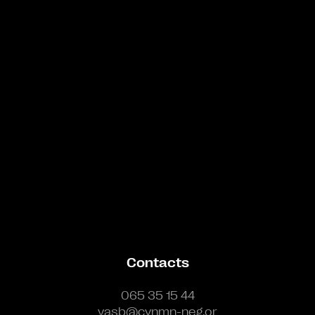
Bande annonce
Contacts
065 35 15 44
vasb@cynmn-neg.or