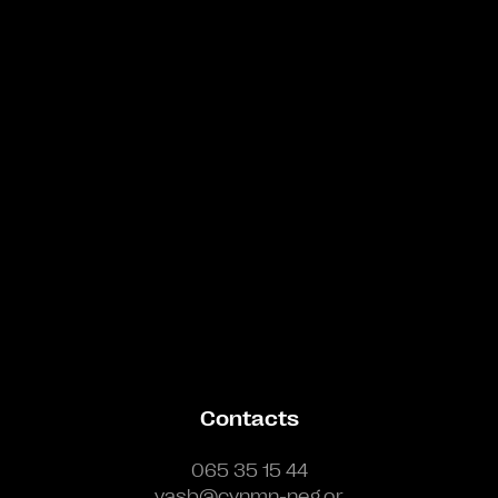
Bande annonce
Contacts
065 35 15 44
vasb@cynmn-neg.or