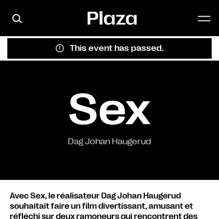
Skip to main content
This event has passed.
Sex
Dag Johan Haugerud
Avec Sex, le réalisateur Dag Johan Haugerud
souhaitait faire un film divertissant, amusant et
réfléchi sur deux ramoneurs qui rencontrent des