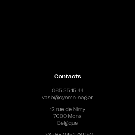
Contacts
065 35 15 44
vasb@cynmn-neg.or
12 rue de Nimy
7000 Mons
Belgique
TVA : BE 0452.781.152