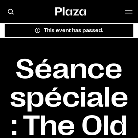
Skip to main content
This event has passed.
Séance
spéciale
: The Old