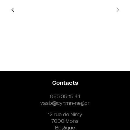
Contacts
065 35 15 44
vasb@cynmn-neg.or
12 rue de Nimy
7000 Mons
Belgique