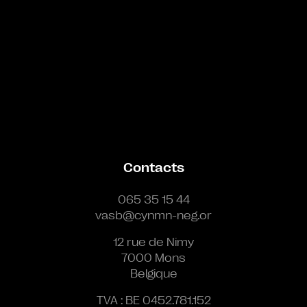
Contacts
065 35 15 44
vasb@cynmn-neg.or
12 rue de Nimy
7000 Mons
Belgique
TVA : BE 0452.781.152