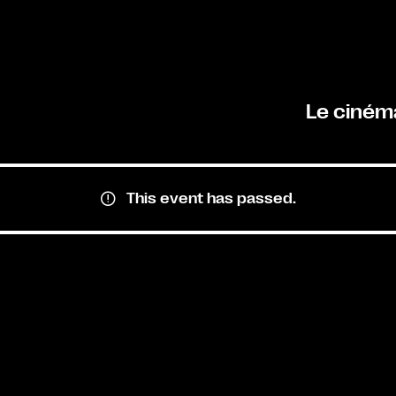
Le ciném
This event has passed.