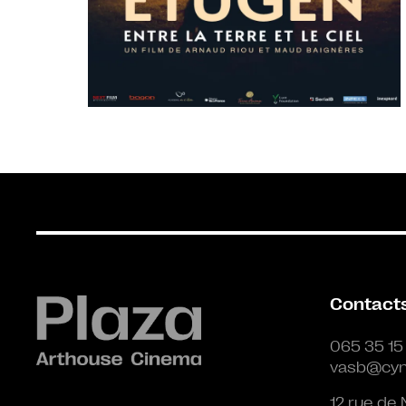
Contact
065 35 15
vasb@cyn
12 rue de 