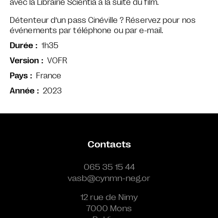
avec la Librairie Scientia à la suite du film.
Détenteur d’un pass Cinéville ? Réservez pour nos
événements par téléphone ou par e-mail.
1h35
Durée
VOFR
Version
France
Pays
2023
Année
Contacts
065 35 15 44
vasb@cynmn-neg.or
12 rue de Nimy
7000 Mons