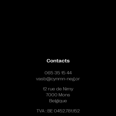
Contacts
065 35 15 44
vasb@cynmn-neg.or
12 rue de Nimy
7000 Mons
Belgique
TVA : BE 0452.781.152