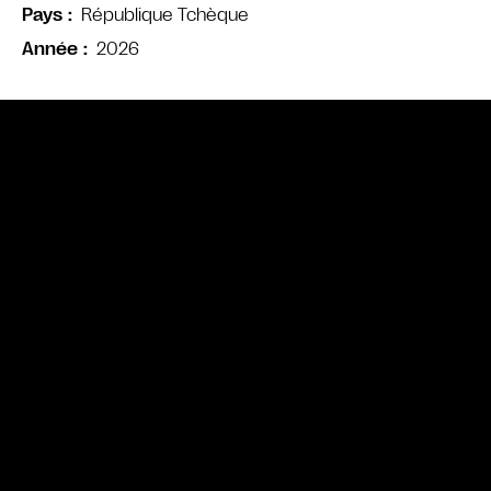
République Tchèque
Pays
2026
Année
Bande annonce