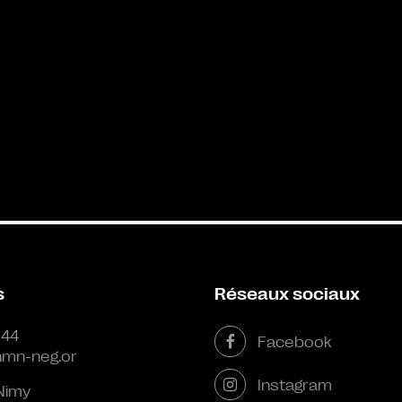
s
Réseaux sociaux
 44
Facebook
mn-neg.or
Instagram
Nimy