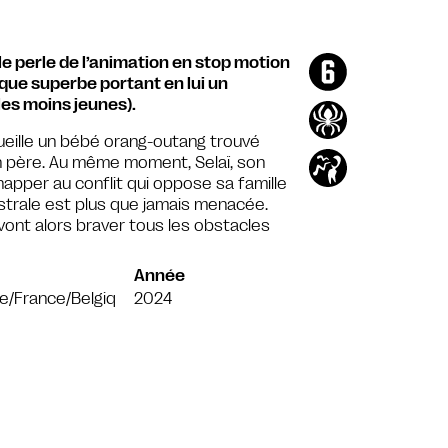
e perle de l’animation en stop motion
ique superbe portant en lui un
les moins jeunes).
cueille un bébé orang-outang trouvé
son père. Au même moment, Selaï, son
happer au conflit qui oppose sa famille
trale est plus que jamais menacée.
 vont alors braver tous les obstacles
Année
e/France/Belgiq
2024