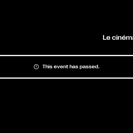
Le ciném
This event has passed.