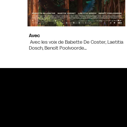
Avec
Avec les voix de Babette De Coster, Laetitia
Dosch, Benoît Poolvoorde…
Bande annonce