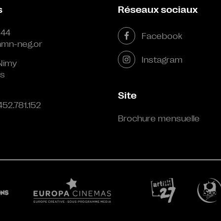
s
Réseaux sociaux
 44
Facebook
mn-neg.or
Instagram
Nimy
s
Site
452.781.152
Brochure mensuelle