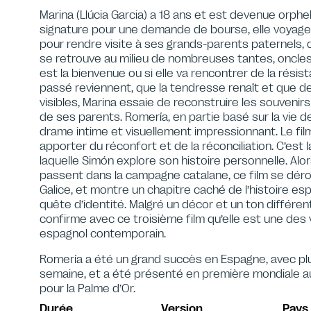
Marina (Llúcia Garcia) a 18 ans et est devenue orphe
signature pour une demande de bourse, elle voyage 
pour rendre visite à ses grands-parents paternels, qu
se retrouve au milieu de nombreuses tantes, oncles et
est la bienvenue ou si elle va rencontrer de la rési
passé reviennent, que la tendresse renaît et que 
visibles, Marina essaie de reconstruire les souvenir
de ses parents. Romería, en partie basé sur la vie de
drame intime et visuellement impressionnant. Le fi
apporter du réconfort et de la réconciliation. C’est l
laquelle Simón explore son histoire personnelle. Al
passent dans la campagne catalane, ce film se déro
Galice, et montre un chapitre caché de l’histoire es
quête d’identité. Malgré un décor et un ton différe
confirme avec ce troisième film qu’elle est une des
espagnol contemporain.
Romería a été un grand succès en Espagne, avec pl
semaine, et a été présenté en première mondiale au
pour la Palme d’Or.
Durée
Version
Pays