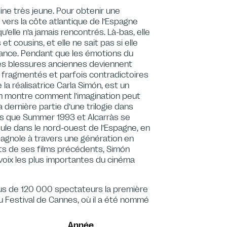
line très jeune. Pour obtenir une
vers la côte atlantique de l’Espagne
’elle n’a jamais rencontrés. Là-bas, elle
 cousins, et elle ne sait pas si elle
stance. Pendant que les émotions du
des blessures anciennes deviennent
s fragmentés et parfois contradictoires
 la réalisatrice Carla Simón, est un
lm montre comment l’imagination peut
a dernière partie d’une trilogie dans
ors que Summer 1993 et Alcarràs se
ule dans le nord-ouest de l’Espagne, en
pagnole à travers une génération en
nts de ses films précédents, Simón
 voix les plus importantes du cinéma
us de 120 000 spectateurs la première
 Festival de Cannes, où il a été nommé
Année