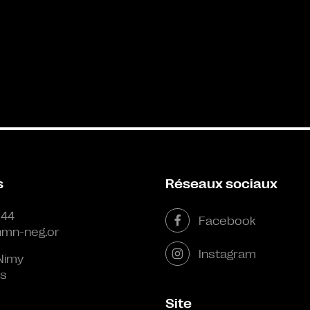
s
Réseaux sociaux
 44
Facebook
mn-neg.or
Instagram
Nimy
s
Site