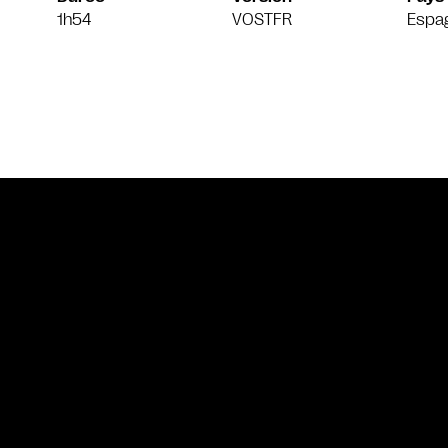
1h54
VOSTFR
Espa