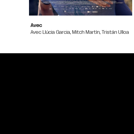
Avec
Avec Llúcia Garcia, Mitch Martín, Tristán Ulloa
Bande annonce