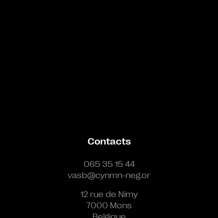
Contacts
065 35 15 44
vasb@cynmn-neg.or
12 rue de Nimy
7000 Mons
Belgique