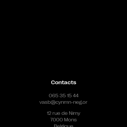
Contacts
065 35 15 44
vasb@cynmn-neg.or
12 rue de Nimy
7000 Mons
Belgique