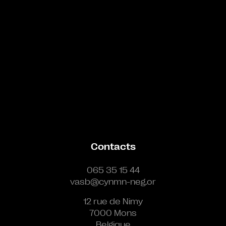
Contacts
065 35 15 44
vasb@cynmn-neg.or
12 rue de Nimy
7000 Mons
Belgique