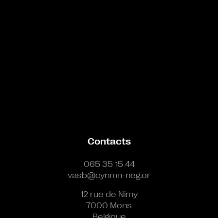
Contacts
065 35 15 44
vasb@cynmn-neg.or
12 rue de Nimy
7000 Mons
Belgique