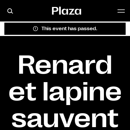
Skip to main content
This event has passed.
Renard
et lapine
sauvent