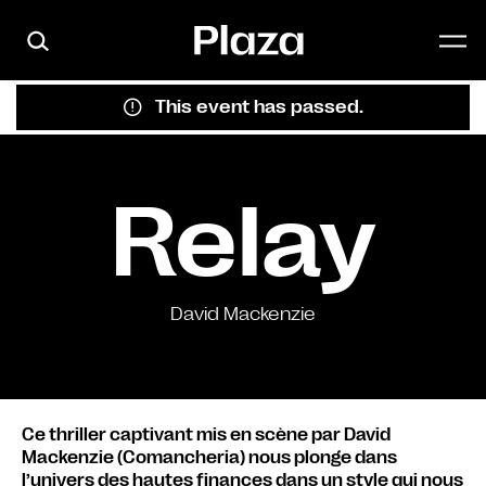
Skip to main content
This event has passed.
Relay
David Mackenzie
Ce thriller captivant mis en scène par David
Mackenzie (Comancheria) nous plonge dans
l’univers des hautes finances dans un style qui nous