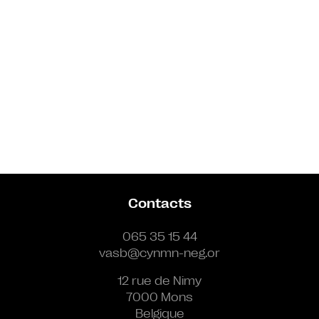
Contacts
065 35 15 44
vasb@cynmn-neg.or
12 rue de Nimy
7000 Mons
Belgique