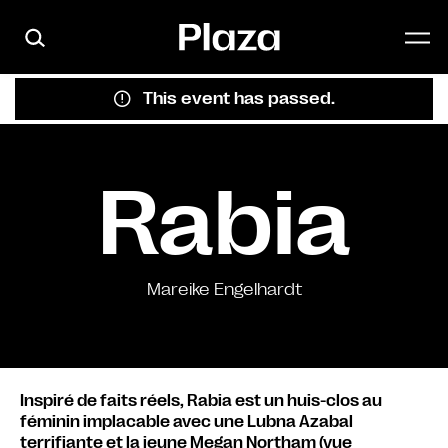
Skip to main content
This event has passed.
Rabia
Mareike Engelhardt
Inspiré de faits réels, Rabia est un huis-clos au
féminin implacable avec une Lubna Azabal
terrifiante et la jeune Megan Northam (vue