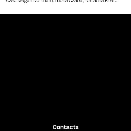
Avec Megan Northam, Lubna Azabal, Natacha Krief…
Bande annonce
Contacts