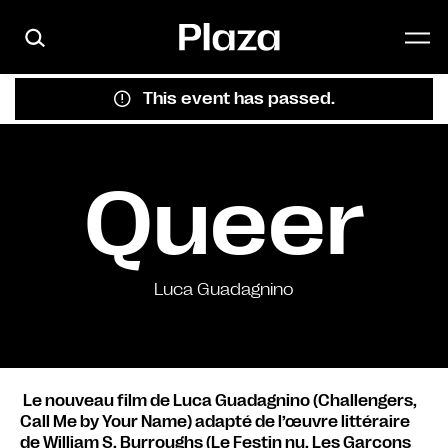
Skip to main content
This event has passed.
Queer
Luca Guadagnino
Le nouveau film de Luca Guadagnino (Challengers,
Call Me by Your Name) adapté de l’œuvre littéraire
de William S. Burroughs (Le Festin nu, Les Garçons