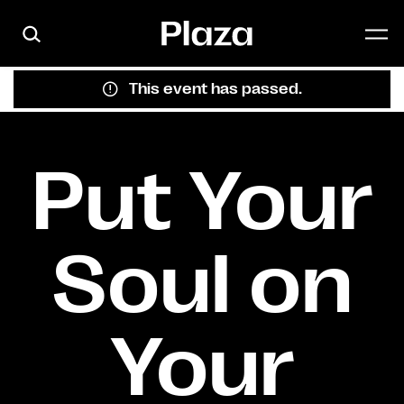
Skip to main content
This event has passed.
Put Your
Soul on
Your