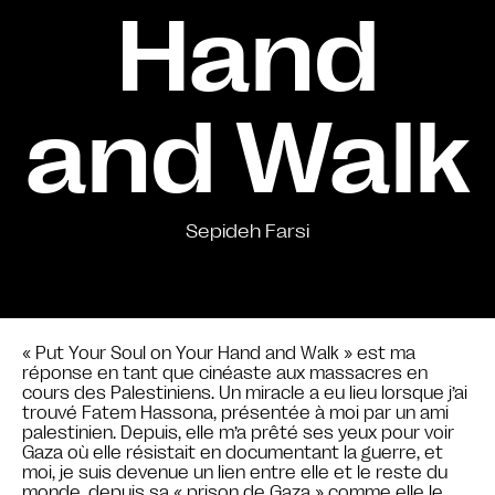
Hand
and Walk
Sepideh Farsi
« Put Your Soul on Your Hand and Walk » est ma
réponse en tant que cinéaste aux massacres en
cours des Palestiniens. Un miracle a eu lieu lorsque j’ai
trouvé Fatem Hassona, présentée à moi par un ami
palestinien. Depuis, elle m’a prêté ses yeux pour voir
Gaza où elle résistait en documentant la guerre, et
moi, je suis devenue un lien entre elle et le reste du
monde, depuis sa « prison de Gaza » comme elle le