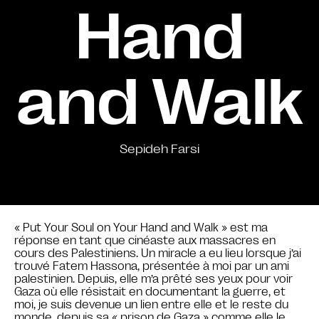
Hand
and Walk
Sepideh Farsi
« Put Your Soul on Your Hand and Walk » est ma
réponse en tant que cinéaste aux massacres en
cours des Palestiniens. Un miracle a eu lieu lorsque j’ai
trouvé Fatem Hassona, présentée à moi par un ami
palestinien. Depuis, elle m’a prêté ses yeux pour voir
Gaza où elle résistait en documentant la guerre, et
moi, je suis devenue un lien entre elle et le reste du
monde, depuis sa « prison de Gaza » comme elle le