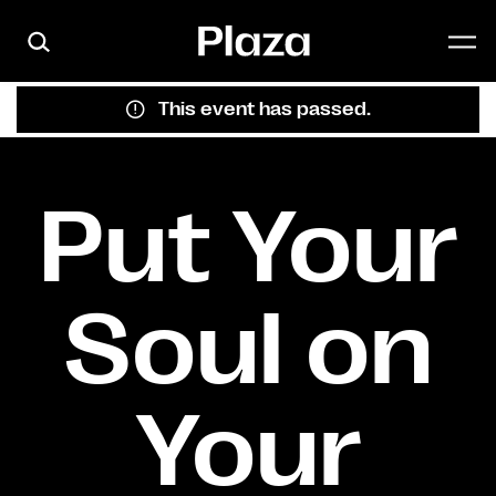
Skip to main content
This event has passed.
Put Your
Soul on
Your