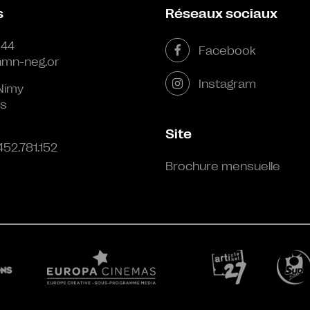
s
Réseaux sociaux
 44
Facebook
mn-neg.or
Instagram
Nimy
s
Site
452.781.152
Brochure mensuelle