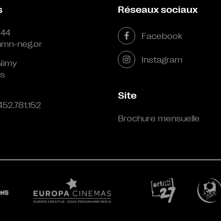
s
Réseaux sociaux
 44
Facebook
mn-neg.or
Instagram
Nimy
s
Site
452.781.152
Brochure mensuelle