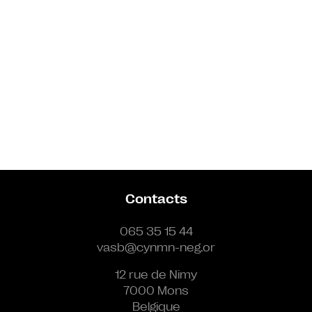
Contacts
065 35 15 44
vasb@cynmn-neg.or
12 rue de Nimy
7000 Mons
Belgique