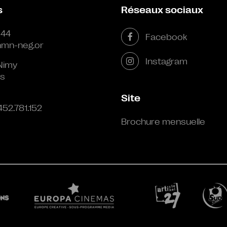
s
Réseaux sociaux
 44
Facebook
mn-neg.or
Instagram
Nimy
s
Site
452.781.152
Brochure mensuelle